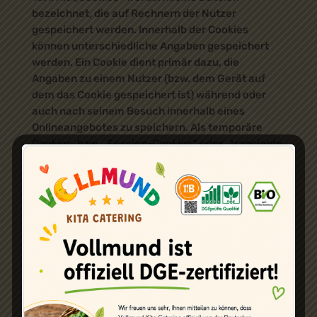
bezeichnet, die auf Rechnern der Nutzer
gespeichert werden. Innerhalb der Cookies
können unterschiedliche Angaben gespeichert
werden. Ein Cookie dient primär dazu, die
Angaben zu einem Nutzer (bzw. dem Gerät auf
dem das Cookie gespeichert ist) während oder
auch nach seinem Besuch innerhalb eines
Onlineangebotes zu speichern. Als temporäre
Cookies, bzw. „Session-Cookies“ oder „transiente
Cookies“, werden Cookies bezeichnet, die
gelöscht werden, nachdem ein Nutzer ein
Onlineangebot verlässt und seinen Browser
schließt. In einem solchen Cookie kann z.B. der
Inhalt eines Warenkorbs in einem Onlineshop oder
ein Login-Status gespeichert werden. Als
„permanent“ oder „persistent“ werden Cookies
bezeichnet, die auch nach dem Schließen des
Browsers gespeichert bleiben. So kann z.B. der
Login-Status gespeichert werden, wenn die