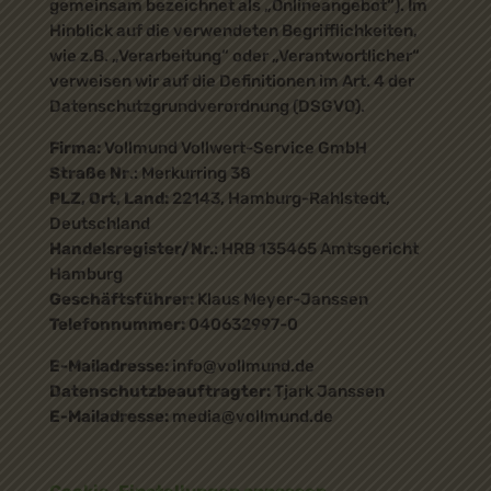
gemeinsam bezeichnet als „Onlineangebot“). Im
Hinblick auf die verwendeten Begrifflichkeiten,
wie z.B. „Verarbeitung“ oder „Verantwortlicher“
verweisen wir auf die Definitionen im Art. 4 der
Datenschutzgrundverordnung (DSGVO).
Firma:
Vollmund Vollwert-Service GmbH
Straße Nr
.: Merkurring 38
PLZ, Ort, Land:
22143, Hamburg-Rahlstedt,
Deutschland
Handelsregister/Nr.
: HRB 135465 Amtsgericht
Hamburg
Geschäftsführer:
Klaus Meyer-Janssen
Telefonnummer:
040632997-0
E-Mailadresse:
info@vollmund.de
Datenschutzbeauftragter:
Tjark Janssen
E-Mailadresse:
media@vollmund.de