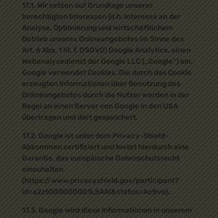
17.1. Wir setzen auf Grundlage unserer
berechtigten Interessen (d.h. Interesse an der
Analyse, Optimierung und wirtschaftlichem
Betrieb unseres Onlineangebotes im Sinne des
Art. 6 Abs. 1 lit. f. DSGVO) Google Analytics, einen
Webanalysedienst der Google LLC („Google“) ein.
Google verwendet Cookies. Die durch das Cookie
erzeugten Informationen über Benutzung des
Onlineangebotes durch die Nutzer werden in der
Regel an einen Server von Google in den USA
übertragen und dort gespeichert.
17.2. Google ist unter dem Privacy-Shield-
Abkommen zertifiziert und bietet hierdurch eine
Garantie, das europäische Datenschutzrecht
einzuhalten
(https://www.privacyshield.gov/participant?
id=a2zt000000001L5AAI&status=Active).
17.3. Google wird diese Informationen in unserem