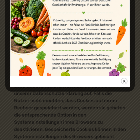
Nutzer diese nach mehreren Tagen aufsuchen.
Ebenso können in einem solchen Cookie die
Interessen der Nutzer gespeichert werden, die für
Reichweitenmessung oder Marketingzwecke
verwendet werden. Als „Third-Party-Cookie“
werden Cookies von anderen Anbietern als dem
Verantwortlichen, der das Onlineangebot betreibt,
bezeichnet (andernfalls, wenn es nur dessen
Cookies sind spricht man von „First-Party
Cookies“).
10.2. Wir setzen temporäre und permanente
Cookies ein und klären hierüber im Rahmen
unserer Datenschutzerklärung auf. Falls die
Nutzer nicht möchten, dass Cookies auf ihrem
Rechner gespeichert werden, werden sie gebeten
die entsprechende Option in den
Systemeinstellungen ihres Browsers zu
deaktivieren. Gespeicherte Cookies können in den
Systemeinstellungen des Browsers gelöscht