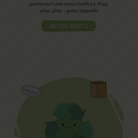
portioniert und schon heißt es: Piep,
piep, piep – guten Appetit!
WEITER GEHT'S