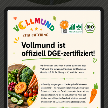
Vorsicht, heiß
und lecker!
Jetzt aber schnell, unsere kleinen
Kundinnen und Kunden haben Hunger!
Ist das Essen fertig, füllen wir es in
Edelstahl-Gastronorm-Behälter und
verpacken es in Thermokisten. So
behält das Essen seine Temperatur
und kommt heiß auf den Kinder-Tisch.
WEITER GEHT'S